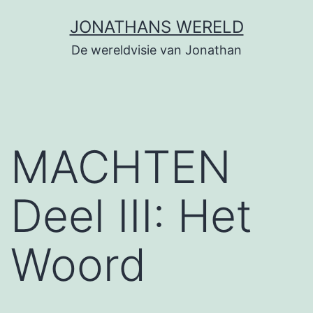
Ga
JONATHANS WERELD
naar
De wereldvisie van Jonathan
de
inhoud
MACHTEN
Deel III: Het
Woord