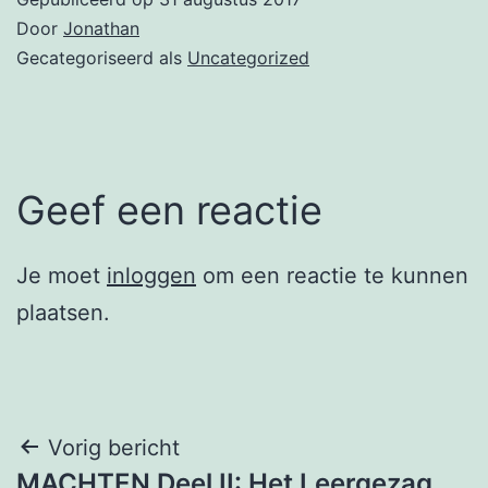
Door
Jonathan
Gecategoriseerd als
Uncategorized
Geef een reactie
Je moet
inloggen
om een reactie te kunnen
plaatsen.
Berichtnavigatie
Vorig bericht
MACHTEN Deel II: Het Leergezag